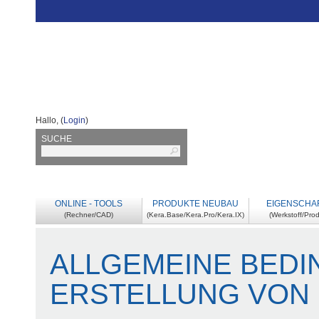
Hallo
,
(
Login
)
SUCHE
ONLINE - TOOLS
PRODUKTE NEUBAU
EIGENSCHA
(
Rechner/CAD
)
(
Kera.Base/Kera.Pro/Kera.IX
)
(
Werkstoff/Pro
ALLGEMEINE BEDI
ERSTELLUNG VON